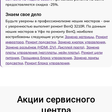
предоставляется скидка -25%.
Знаем свое дело
Будьте уверены в профессионализме наших мастеров - они
с уверенностью выполнят ремонт BenQ 3210R. По данным
наших мастеров в Уфе по ремонту BenQ, наиболее
востребованы следующие услуги:
Замена матрицы
,
Ремонт
инвертора
,
Ремонт подсветки
,
Замена кнопок управления
,
Замена разъёмов (HDMI, DVI, Дисплей порта)
,
Замена
платы управления (мат.платы, мейн платы)
,
Ремонт цепи
питания
,
Прошивка блока управления
,
Замена лампы
подсветки
,
Ремонт блока управления
.
Акции сервисного
центра