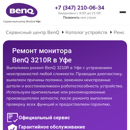
+7 (347) 210-06-34
Ежедневно с 9:00 до 21:00
Позвонить
мне утром
Сервисный центр BenQ
в Уфе
Сервисный центр BenQ
Каталог устройств
Ремонт
Ремонт монитора
BenQ 3210R в Уфе
Выполняем ремонт BenQ 3210R в Уфе с устранением
неисправностей любой сложности. Проводим диагностику,
выявляем причины поломки, заменяем неисправные
детали и восстанавливаем работоспособность устройства.
Используем оригинальные или рекомендованные
производителем запчасти, после ремонта выполняем
проверку всех функций и предоставляем гарантию.
Официальный сервис
Гарантийное обслуживание