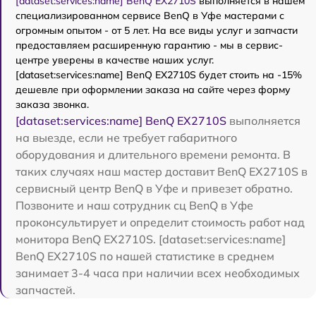
[dataset:services:name] BenQ EX2710S
выполняется в нашем
специализированном сервисе BenQ в Уфе мастерами с
огромным опытом - от 5 лет. На все виды услуг и запчасти
предоставляем расширенную гарантию - мы в сервис-
центре уверены в качестве наших услуг.
[dataset:services:name] BenQ EX2710S будет стоить на -15%
дешевле при оформлении заказа на сайте через форму
заказа звонка.
[dataset:services:name] BenQ EX2710S
выполняется
на выезде, если не требует габаритного
оборудования и длительного времени ремонта. В
таких случаях наш мастер доставит BenQ EX2710S в
сервисный центр BenQ в Уфе и привезет обратно.
Позвоните и наш сотрудник сц BenQ в Уфе
проконсультирует и определит стоимость работ над
монитора BenQ EX2710S. [dataset:services:name]
BenQ EX2710S по нашей статистике в среднем
занимает 3-4 часа при наличии всех необходимых
запчастей.