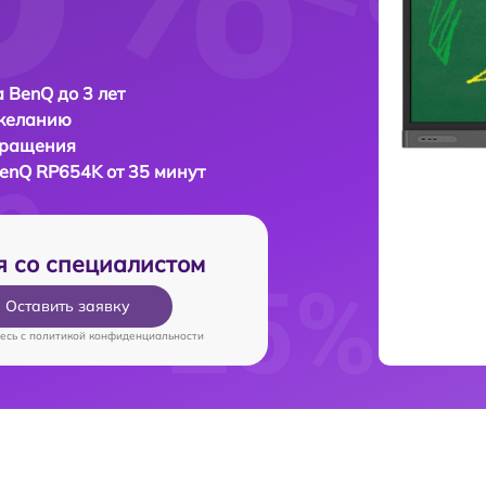
 BenQ до 3 лет
 желанию
бращения
enQ RP654K от 35 минут
я со специалистом
Оставить заявку
есь c
политикой конфиденциальности